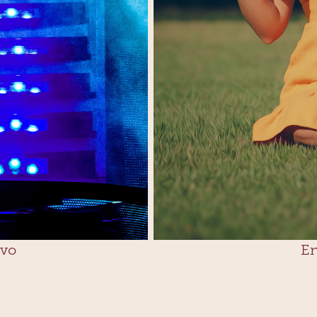
En
ivo