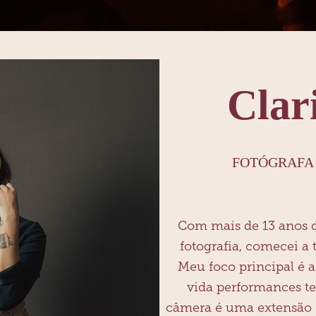
Clar
FOTÓGRAFA 
Com mais de 13 anos d
fotografia, comecei a 
Meu foco principal é 
vida performances te
câmera é uma extensão da