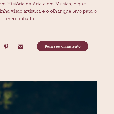
em História da Arte e em Música, o que
ha visão artística e o olhar que levo para o
meu trabalho.
Peça seu orçamento